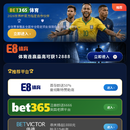
新闻动态
NEWS CENTER