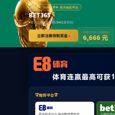
党建之窗
PARTY BUILDING