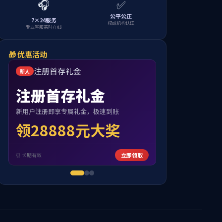
党建工作
学习教育
职工之家
党风廉政
心送关怀”
管理员 阅读：
0
次
传递党组织对困难党员的关怀和爱护，6月26日，
相关人员走访慰问困难党员。