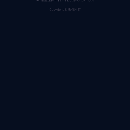
一行来到困难党员家里，仔细询问家庭和生活状况，了解