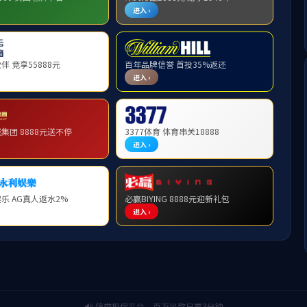
“慰问困难老党员 不忘初
发布时间：2024-06-28 作者：
国共产党成立103周年，弘扬党的光荣传统和优良作风，
团党委委员、纪委书记、工会主席李莉莉带领党群人事部