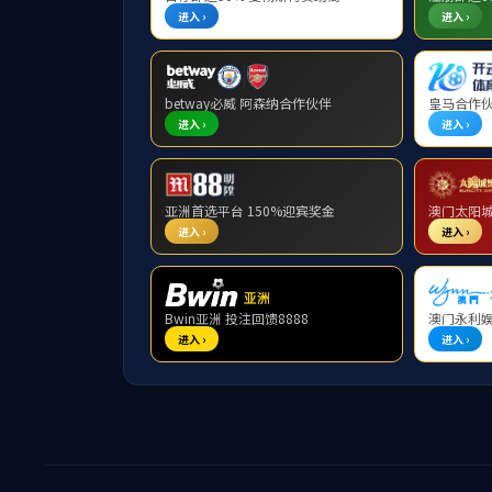
网站首页
>
新闻动态
>
政策法规
> 详情
栏目
淮粮新闻
行业资讯
《中华
政策法规
议于
2
中
信息公开