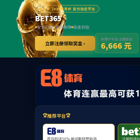
新闻动态
NEWS CENTER