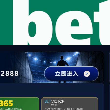
365英国上市公司(集团)官方网站-Global platform
集团首页
集团概况
新闻动态
主营