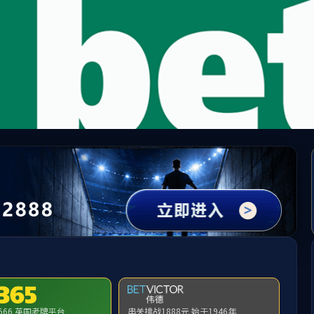
365英国上市公司(集团)官方网站-Global platform
集团首页
集团概况
新闻动态
主营