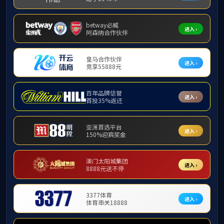
网站首页
>
新闻动态
>
行业资讯
> 详情
栏目
淮粮新闻
行业资讯
习近平
政策法规
势，满足国
一、抓
信息公开
史性新台阶