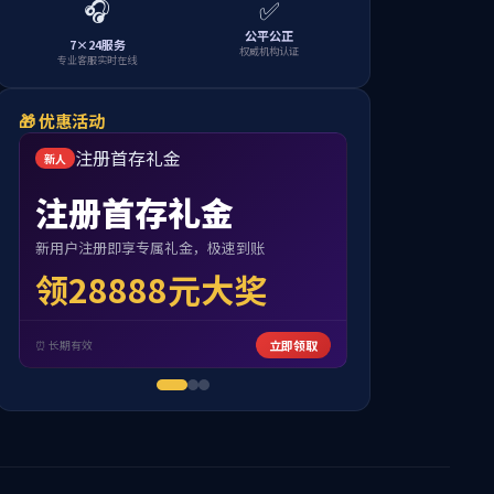
党建工作
学习教育
职工之家
党风廉政
三八”国际劳动妇女节主题活动
管理员 阅读：
0
次
代精神，展现巾帼风采，丰富女职工精神文化生活。
龙岗民国小镇影视基地。
工前往淮南九龙岗民国小镇，九龙岗民国小镇是热
桑斑驳的年代遗迹，一砖一瓦、街头巷尾仿佛重新穿