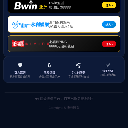
通知公告
施安排、建
张群波
府高度重视
最新动态
准，须用心
行水利工程
1
省水利厅党组书记、厅长张群波来淮调
研淮河干流 峡山口至涡河口段行洪区
2
喜获表彰再奋进 扎根高新创佳绩——
调整和建设工程建设工作
实业公司荣获“2025年度淮南高新区商
3
淮南牛肉汤高品质肉牛供应基地牧场经
贸领域十佳企业”称号
营物料供应商库采购项目（三包、四
上一篇：
喜获
4
节后复工复产，安全检查先行
包，二次）入围结果公告
下一篇：
没
5
裕农公司开展春节前安全生产全覆盖检
查
6
裕农公司组织开展“新春喜乐会 趣味闹
新春”联欢会
7
情系佳节送温暖 农水集团工会开展节
前慰问活动