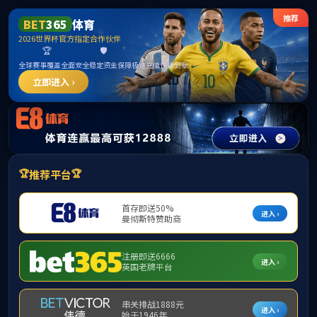
新闻动态
NEWS CENTER