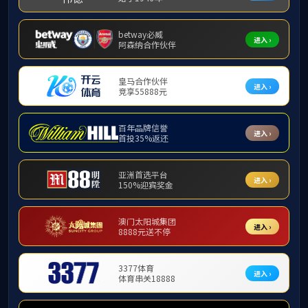
网站首页
>
新闻动态
>
淮粮新闻
> 详情
栏目
淮粮新闻
行业资讯
为深
政策法规
副总经理童
调查。
信息公开
尽调