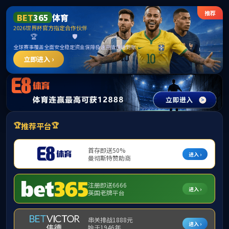
新闻动态
NEWS CENTER