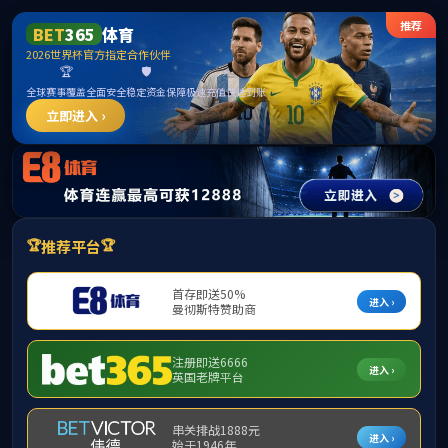
新闻动态
NEWS CENTER