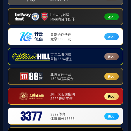
网站首页
>
新闻动态
>
淮粮新闻
> 详情
栏目
淮粮新闻
行业资讯
5月
政策法规
社优质粮示
信息公开