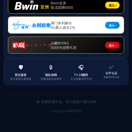
通知公告
最新动态
1
提高防灾减灾能力 筑牢安全生产防线
——实业公司党支部开展“防灾减灾”主
2
实业公司赴蒙城开展夏粮调研
题党日活动
3
裕农公司赴寿县开展项目产业调研
4
裕农公司赴淮南牛肉汤高品质肉牛供应
基地项目召开工程推进调度会
5
农水集团举办2026年度粮油保管员业务
培训
6
宣城市粮食和物资储备局来储备公司
考察交流省级储备粮管理工作
7
农水集团召开 2026 年度资金预算编制
在田
部署会